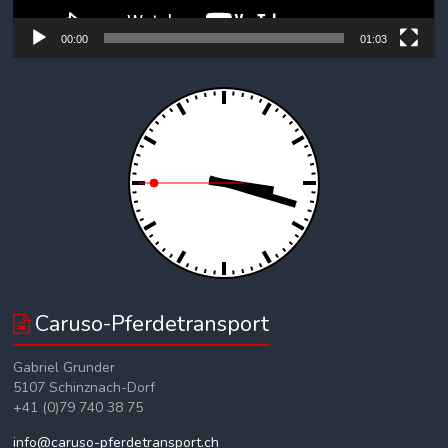
00:00
01:03
Caruso-Pferdetransport
Gabriel Grunder
5107 Schinznach-Dorf
+41 (0)79 740 38 75
info@caruso-pferdetransport.ch