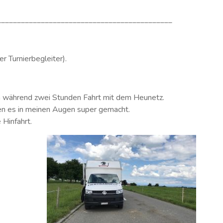
____________________________________________
 Turnierbegleiter).
ch während zwei Stunden Fahrt mit dem Heunetz.
ben es in meinen Augen super gemacht.
 Hinfahrt.