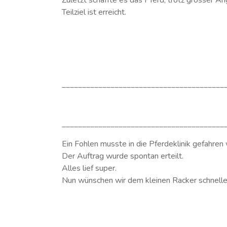
Zuletzt schaffte es das Pferd, trotz grosser Äng
Teilziel ist erreicht.
________________________________________
________________________________________
Ein Fohlen musste in die Pferdeklinik gefahren
Der Auftrag wurde spontan erteilt.
Alles lief super.
Nun wünschen wir dem kleinen Racker schnelle