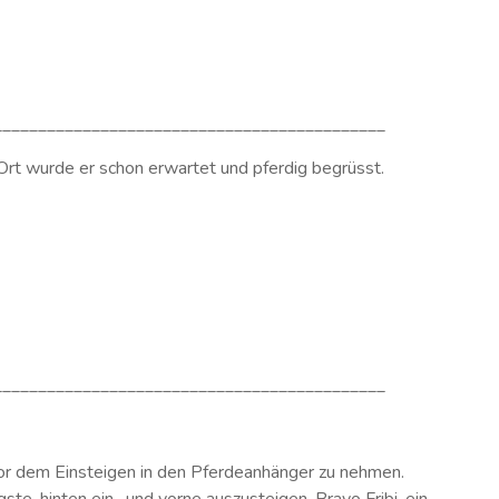
____________________________________________
 Ort wurde er schon erwartet und pferdig begrüsst.
____________________________________________
or dem Einsteigen in den Pferdeanhänger zu nehmen.