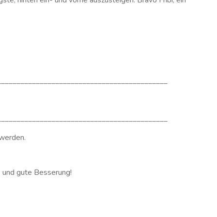
ste, hinten ein- und vorne auszusteigen. Bravo Fribi, ein
____________________________________________
____________________________________________
 werden.
 und gute Besserung!